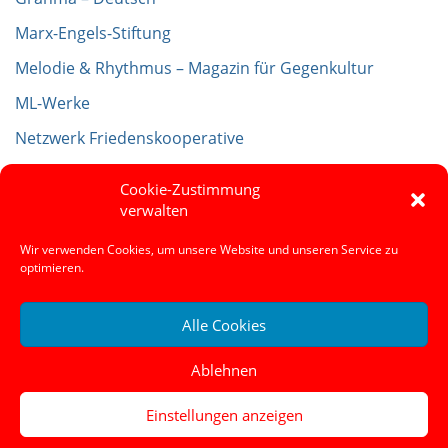
Marx-Engels-Stiftung
Melodie & Rhythmus – Magazin für Gegenkultur
ML-Werke
Netzwerk Friedenskooperative
RedGlobe – News for your class, not for your country
Cookie-Zustimmung
Vereinigung der Verfolgten des Naziregimes – Bund der
verwalten
Antifaschistinnen und Antifaschisten (VVN-BdA)
Wir verwenden Cookies, um unsere Website und unseren Service zu
optimieren.
Alle Cookies
DKP Marburg
Marburg lokal
Links
>
>
Ablehnen
Einstellungen anzeigen
Archiv
Impressum
Datenschutz
Sitemap