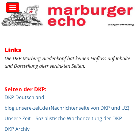
S
M
k
a
i
i
n
p
m
t
e
o
n
c
u
Links
o
n
Die DKP Marburg-Biedenkopf hat keinen Einfluss auf Inhalte
t
und Darstellung aller verlinkten Seiten.
e
n
t
Seiten der DKP:
DKP Deutschland
blog.unsere-zeit.de (Nachrichtenseite von DKP und UZ)
Unsere Zeit – Sozialistische Wochenzeitung der DKP
DKP Archiv