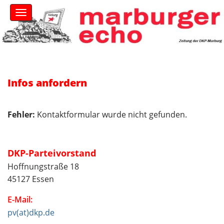
S
M
k
a
i
i
n
p
m
t
e
o
n
c
u
Infos anfordern
o
n
t
Fehler:
Kontaktformular wurde nicht gefunden.
e
n
t
DKP-Parteivorstand
Hoffnungstraße 18
45127 Essen
E-Mail:
pv(at)dkp.de