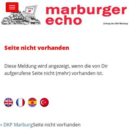
S
M
k
a
i
i
n
p
m
t
e
o
n
c
u
Seite nicht vorhanden
o
n
t
Diese Meldung wird angezeigt, wenn die von Dir
e
n
aufgerufene Seite nicht (mehr) vorhanden ist.
t
DKP Marburg
Seite nicht vorhanden
>