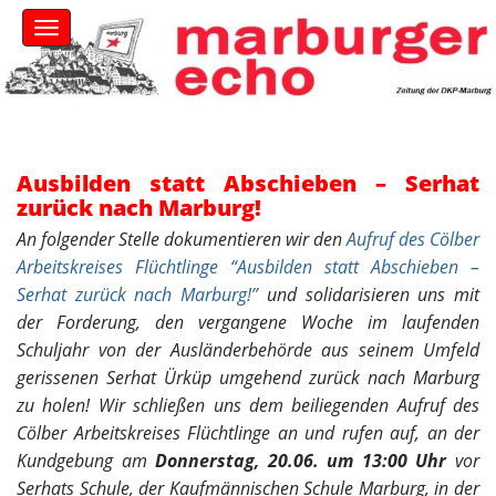
S
M
k
a
i
i
n
p
m
t
e
o
n
c
u
Ausbilden statt Abschieben – Serhat
o
zurück nach Marburg!
n
t
An folgender Stelle dokumentieren wir den
Aufruf des Cölber
e
Arbeitskreises Flüchtlinge “Ausbilden statt Abschieben –
n
Serhat zurück nach Marburg!”
und solidarisieren uns mit
t
der Forderung, den vergangene Woche im laufenden
Schuljahr von der Ausländerbehörde aus seinem Umfeld
gerissenen Serhat Ürküp umgehend zurück nach Marburg
zu holen! W
ir schließen uns dem beiliegenden Aufruf des
Cölber Arbeitskreises Flüchtlinge an und rufen auf, an der
Kundgebung am
Donnerstag, 20.06. um 13:00 Uhr
vor
Serhats Schule, der Kaufmännischen Schule Marburg, in der