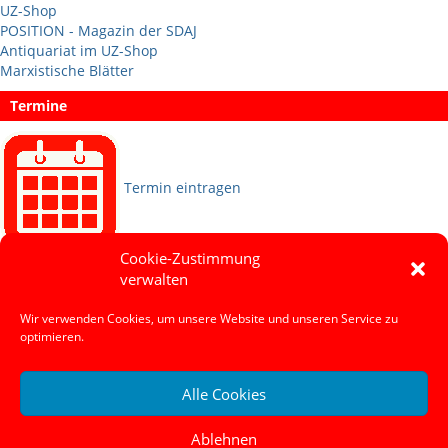
UZ-Shop
POSITION - Magazin der SDAJ
Antiquariat im UZ-Shop
Marxistische Blätter
Termine
Termin eintragen
Cookie-Zustimmung
Sprachen
verwalten
Wir verwenden Cookies, um unsere Website und unseren Service zu
Social Media
optimieren.
Alle Cookies
Ablehnen