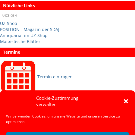
Nützliche Links
ANZEIGEN
UZ-Shop
POSITION - Magazin der SDAJ
Antiquariat im UZ-Shop
Marxistische Blätter
Termine
Termin eintragen
Cookie-Zustimmung
Sprachen
verwalten
Wir verwenden Cookies, um unsere Website und unseren Service zu
Social Media
optimieren.