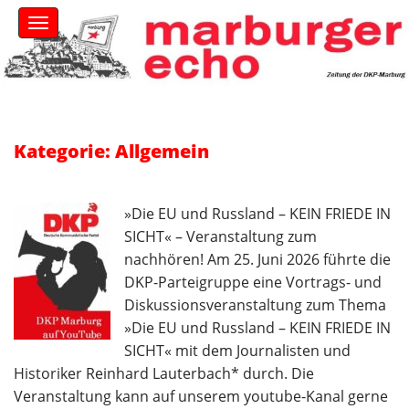
S
M
k
a
i
i
n
p
m
t
e
o
n
c
u
Kategorie: Allgemein
o
n
t
e
»Die EU und Russland – KEIN FRIEDE IN
n
SICHT« – Veranstaltung zum
t
nachhören! Am 25. Juni 2026 führte die
DKP-Parteigruppe eine Vortrags- und
Diskussionsveranstaltung zum Thema
»Die EU und Russland – KEIN FRIEDE IN
SICHT« mit dem Journalisten und
Historiker Reinhard Lauterbach* durch. Die
Veranstaltung kann auf unserem youtube-Kanal gerne