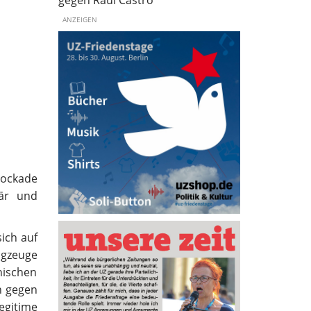
gegen Raúl Castro
ANZEIGEN
lockade
när und
ich auf
ugzeuge
nischen
n gegen
egitime