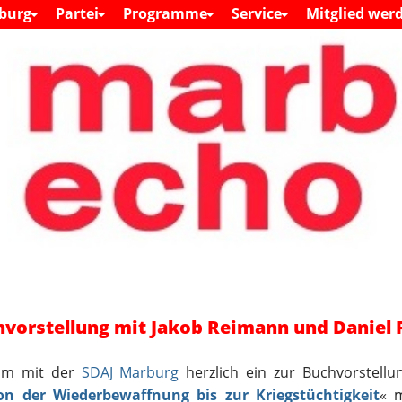
S
burg
Partei
Programme
Service
Mitglied wer
M
k
a
i
i
n
p
m
t
e
o
n
c
u
o
n
t
e
n
t
hvorstellung mit Jakob Reimann und Daniel 
sam mit der
SDAJ Marburg
herzlich ein zur Buchvorstellu
n der Wiederbewaffnung bis zur Kriegstüchtigkeit
« 