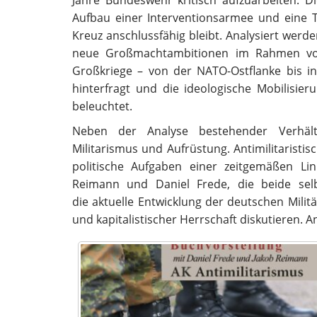
Jahre Bundeswehr kritisch aufzuarbeiten.
Di
Aufbau
einer Interventionsarmee und eine 
Kreuz ansch
lussfähig
bleibt.
Analysiert
werden
neue Großmachtambitionen im Rahmen vo
Großkriege – von der NATO-Ostflanke bis i
hinterfragt
und die ideologische Mobilisier
beleuchtet.
Neben der Analyse bestehender Verhäl
Militarismus
und
Aufrüstung.
Antimilitaristi
politische
Aufgaben einer zeitgemäßen Li
Reimann und Daniel Frede,
die beide sel
die
aktuelle
Entwicklung
der
deutschen
Militä
und kapitalistischer Herrschaft diskutieren. 