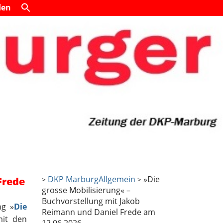
den
DKP Marburg
Allgemein
»Die
Frede
>
>
grosse Mobilisierung« –
Buchvorstellung mit Jakob
ng »
Die
Reimann und Daniel Frede am
mit den