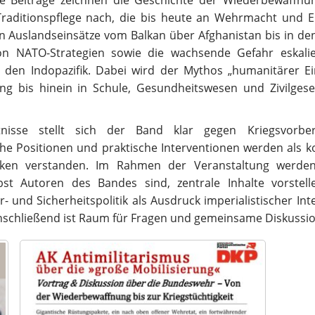
e Beiträge zeichnen die Geschichte der Wiederbewaffnu
Traditionspflege nach, die bis heute an Wehrmacht und E
 Auslandseinsätze vom Balkan über Afghanistan bis in den
n NATO-Strategien sowie die
wachsende Gefahr eskali
n
den Indopazifik. Dabei wird der Mythos „humanitärer Ei
ung bis hinein in Schule, Gesundheitswesen
und Zivilgese
tnisse stellt sich der Band klar gegen
Kriegsvorber
sche
Positionen und praktische Interventionen werden als k
nken verstanden.
Im Rahmen der Veranstaltung werden
bst Autoren des Bandes sind, zentrale Inhalte vorstel
r-
und
Sicherheitspolitik als Ausdruck imperialistischer In
Anschließend
ist Raum für Fragen und gemeinsame Diskussio