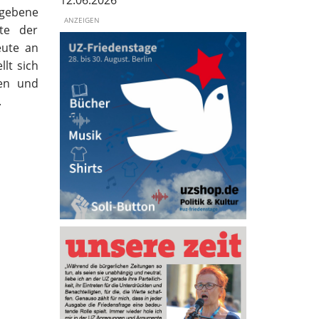
12.06.2026
egebene
ANZEIGEN
te der
eute an
llt
sich
nen und
.