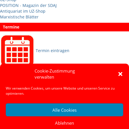
POSITION - Magazin der SDAJ
Antiquariat im UZ-Shop
Marxistische Blätter
Termine
Termin eintragen
Cookie-Zustimmung
Sprachen
verwalten
Wir verwenden Cookies, um unsere Website und unseren Service zu
Social Media
optimieren.
Alle Cookies
Ablehnen