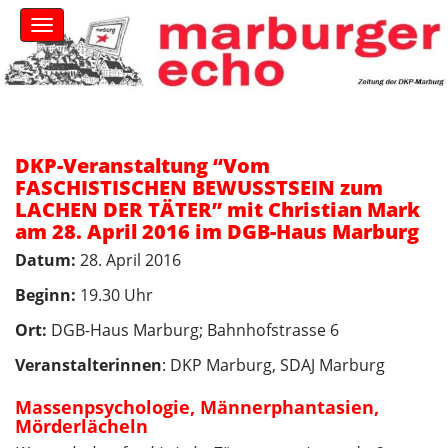
S
M
k
a
i
i
n
p
m
t
e
o
n
c
u
DKP-Veranstaltung “Vom
o
FASCHISTISCHEN BEWUSSTSEIN zum
n
LACHEN DER TÄTER” mit Christian Mark
t
am 28. April 2016 im DGB-Haus Marburg
e
n
Datum:
28. April 2016
t
Beginn:
19.30 Uhr
Ort:
DGB-Haus Marburg; Bahnhofstrasse 6
Veranstalterinnen
: DKP Marburg, SDAJ Marburg
Massenpsychologie, Männerphantasien,
Mörderlächeln