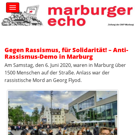
S
M
k
a
i
i
n
p
m
t
e
o
n
c
u
Gegen Rassismus, für Solidarität! – Anti-
o
Rassismus-Demo in Marburg
n
t
Am Samstag, den 6. Juni 2020, waren in Marburg über
e
1500 Menschen auf der Straße. Anlass war der
n
rassistische Mord an Georg Flyod.
t