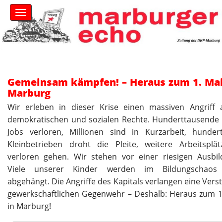
S
M
k
a
i
i
n
p
m
t
e
o
n
c
Gemeinsam kämpfen! – Heraus zum 1. Mai
u
o
Marburg
n
Wir erleben in dieser Krise einen massiven Angriff 
t
demokratischen und sozialen Rechte. Hunderttausende 
e
Jobs verloren, Millionen sind in Kurzarbeit, hunder
n
t
Kleinbetrieben droht die Pleite, weitere Arbeitsplä
verloren gehen. Wir stehen vor einer riesigen Ausbil
Viele unserer Kinder werden im Bildungschaos 
abgehängt. Die Angriffe des Kapitals verlangen eine Vers
gewerkschaftlichen Gegenwehr – Deshalb: Heraus zum 1
in Marburg!