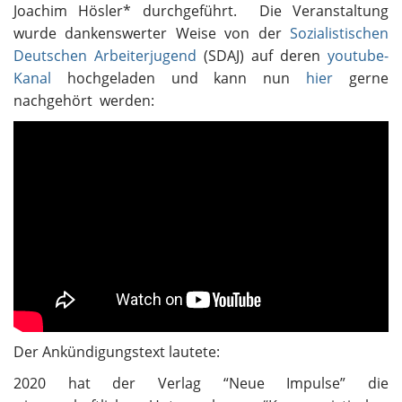
Joachim Hösler* durchgeführt. Die Veranstaltung
wurde dankenswerter Weise von der
Sozialistischen
Deutschen Arbeiterjugend
(SDAJ) auf deren
youtube-
Kanal
hochgeladen und kann nun
hier
gerne
nachgehört werden:
Der Ankündigungstext lautete:
2020 hat der Verlag “Neue Impulse” die