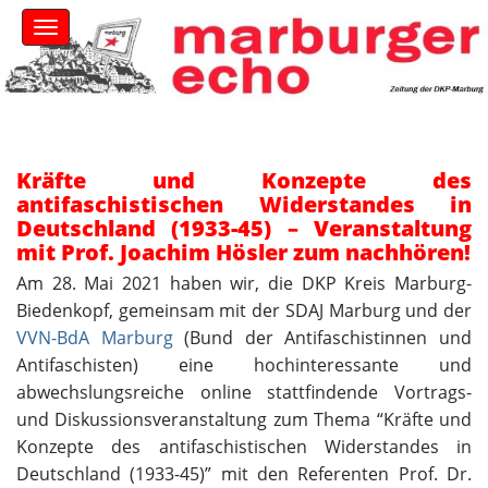
S
M
k
a
i
i
n
p
m
t
e
o
n
c
u
Kräfte und Konzepte des
o
antifaschistischen Widerstandes in
n
Deutschland (1933-45) – Veranstaltung
t
mit Prof. Joachim Hösler zum nachhören!
e
n
Am 28. Mai 2021 haben wir, die DKP Kreis Marburg-
t
Biedenkopf, gemeinsam mit der SDAJ Marburg und der
VVN-BdA Marburg
(Bund der Antifaschistinnen und
Antifaschisten) eine hochinteressante und
abwechslungsreiche online stattfindende Vortrags-
und Diskussionsveranstaltung zum Thema “Kräfte und
Konzepte des antifaschistischen Widerstandes in
Deutschland (1933-45)” mit den Referenten Prof. Dr.