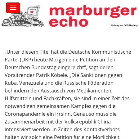
S
M
k
a
i
i
n
p
m
t
e
o
n
c
u
o
„Unter diesem Titel hat die Deutsche Kommunistische
n
Partei (DKP) heute Morgen eine Petition an den
t
Deutschen Bundestag eingereicht“, sagt deren
e
Vorsitzender Patrik Köbele. „Die Sanktionen gegen
n
Kuba, Venezuela und die Russische Föderation
t
behindern den Austausch von Medikamenten,
Hilfsmitteln und Fachkräften, sie sind in einer Zeit des
notwendigen gemeinsamen Kampfes gegen die
Coronapandemie ein Irrsinn. Genauso muss die
Zusammenarbeit mit der Volksrepublik China
intensiviert werden. In Zeiten des Kontaktverbots
halten wir solch eine Petition für eine Möglichkeit