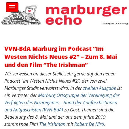
S
M
k
a
i
i
n
p
m
t
e
o
n
c
u
o
VVN-BdA Marburg im Podcast “Im
n
Westen Nichts Neues #2” – Zum 8. Mai
t
und den Film “The Irishman”
e
n
Wir verweisen an dieser Stelle sehr gerne auf den neuen
t
Podcast “Im Westen Nichts Neues
#2
“, der von zwei
Marburger Studis verwaltet wird. In der
zweiten Ausgabe
ist
ein Vertreter der
Marburg Ortsgruppe der Vereinigung der
Verfolgten des Naziregimes – Bund der Antifaschistinnen
und Antifaschisten (VVN-BdA)
zu Gast. Themen sind die
Bedeutung des 8. Mai und der aus dem Jahre 2019
stammende Film
The Irishman
mit
Robert De Niro.