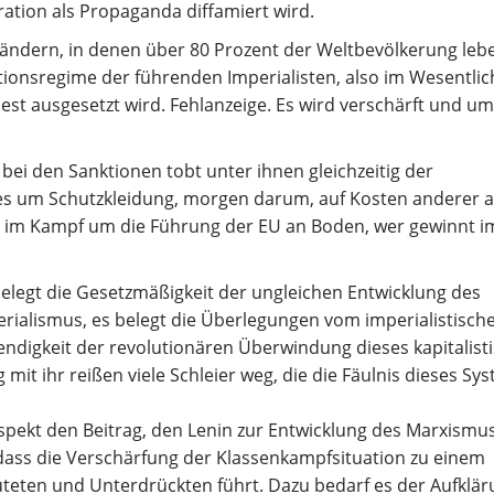
ation als Propaganda diffamiert wird.
Ländern, in denen über 80 Prozent der Weltbevölkerung leb
onsregime der führenden Imperialisten, also im Wesentli
st ausgesetzt wird. Fehlanzeige. Es wird verschärft und um
n bei den Sanktionen tobt unter ihnen gleichzeitig der
s um Schutzkleidung, morgen darum, auf Kosten anderer a
t im Kampf um die Führung der EU an Boden, wer gewinnt im
belegt die Gesetzmäßigkeit der ungleichen Entwicklung des
erialismus, es belegt die Überlegungen vom imperialistisch
endigkeit der revolutionären Überwindung dieses kapitalist
t ihr reißen viele Schleier weg, die die Fäulnis dieses Sy
Aspekt den Beitrag, den Lenin zur Entwicklung des Marxismu
, dass die Verschärfung der Klassenkampfsituation zu einem
eten und Unterdrückten führt. Dazu bedarf es der Aufklär