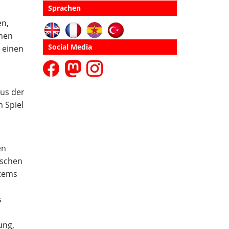
Sprachen
en,
chen
Social Media
 einen
us der
 Spiel
en
ischen
stems
s
ung,