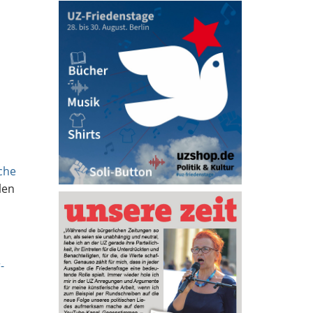
sche
len
-