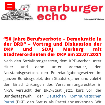
S
M
k
a
i
i
n
p
m
t
e
o
n
c
u
“50 Jahre Berufsverbote – Demokratie in
o
der BRD” – Vortrag und Diskussion der
n
DKP und SDAJ Marburg mit
t
Stadtverordneten der DKP am 23.07.2021
e
n
Nach den Sozialistengesetzen, dem KPD-Verbot unter
t
Hitler und dann unter Adenauer, den
Notstandsgesetzen, den Polizeiaufgabengesetzen im
ganzen Bundesgebiet, dem Staatstrojaner und zuletzt
den Einschränkungen des Versammlungsrechtes in
NRW, versucht der BRD-Staat jetzt, kurz vor der
Bundestagswahl, der
Deutschen Kommunistischen
Partei
(DKP) den Status als Partei anzuerkennen. Wir