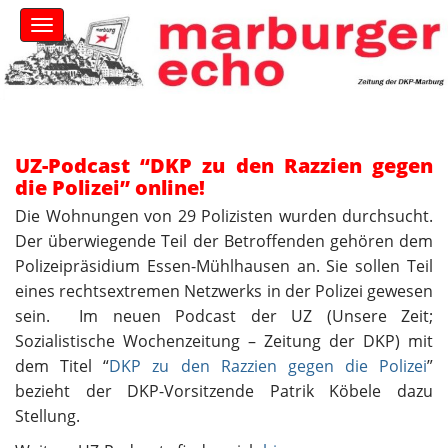
S
M
k
a
i
i
n
p
m
t
e
o
n
c
u
UZ-Podcast “DKP zu den Razzien gegen
o
die Polizei” online!
n
t
Die Wohnungen von 29 Polizisten wurden durchsucht.
e
Der überwiegende Teil der Betroffenden gehören dem
n
Polizeipräsidium Essen-Mühlhausen an. Sie sollen Teil
t
eines rechtsextremen Netzwerks in der Polizei gewesen
sein. Im neuen Podcast der UZ (Unsere Zeit;
Sozialistische Wochenzeitung – Zeitung der DKP) mit
dem Titel “
DKP zu den Razzien gegen die Polizei
”
bezieht der DKP-Vorsitzende Patrik Köbele dazu
Stellung.